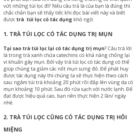
vứt những túi lọc đi? Nếu câu trả là của bạn là đúng thì
chắc chắn bạn sẽ thấy tiếc khi đọc bài viết này và biết
được
trà túi lọc có tác dụng
khó ngờ.
1. TRÀ TÚI LỌC CÓ TÁC DỤNG TRỊ MỤN
Tại sao trà túi lọc lại có tác dụng trị mụn
? Câu trà lời
là trong trà xanh chứa catechins có khả năng chống lại
vi khuẩn gây mụn. Bởi vậy trà túi lọc có tác dụng có thể
giúp chúng ta giảm các nốt mụn sưng đỏ. Để phát huy
được tác dụng này thì chúng ta sẽ thực hiện theo cách
sau: ngâm túi trà khoảng 20 phút rồi đắp lên vùng da có
mụn khoảng 10 phút. Sau đó rửa sạch với nước lạnh. Để
đạt được hiệu quả cao, bạn nên thực hiện 2 lần/ ngày
nhé.
2. TRÀ TÚI LỌC CŨNG CÓ TÁC DỤNG TRỊ HÔI
MIỆNG