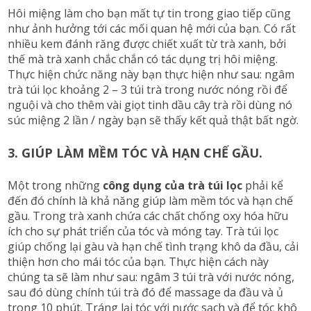
Hôi miệng làm cho bạn mất tự tin trong giao tiếp cũng
như ảnh hưởng tới các mối quan hệ mới của bạn. Có rất
nhiều kem đánh răng được chiết xuất từ trà xanh, bởi
thế mà trà xanh chắc chắn có tác dụng trị hôi miệng.
Thực hiện chức năng này bạn thực hiện như sau: ngâm
trà túi lọc khoảng 2 – 3 túi trà trong nước nóng rồi để
nguội và cho thêm vài giọt tinh dầu cây trà rồi dùng nó
súc miệng 2 lần / ngày bạn sẽ thấy kết quả thật bất ngờ.
3. GIÚP LÀM MỀM TÓC VÀ HẠN CHẾ GẦU.
Một trong những
công dụng của trà túi lọc
phải kể
đến đó chính là khả năng giúp làm mềm tóc và hạn chế
gầu. Trong trà xanh chứa các chất chống oxy hóa hữu
ích cho sự phát triển của tóc và móng tay. Trà túi lọc
giúp chống lại gàu và hạn chế tình trạng khô da đầu, cải
thiện hơn cho mái tóc của bạn. Thực hiện cách này
chúng ta sẽ làm như sau: ngâm 3 túi trà với nước nóng,
sau đó dùng chính túi trà đó để massage da đầu và ủ
trong 10 phút. Tráng lại tóc với nước sạch và để tóc khô