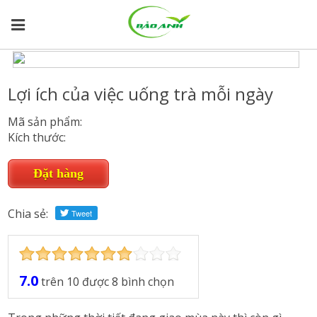
[google-translator]
-
Trang chủ
»
Lợi ích của việc uống trà mỗi ngày
Lợi ích của việc uống trà mỗi ngày
Mã sản phẩm:
Kích thước:
Chia sẻ:
7.0
trên
10
được
8
bình chọn