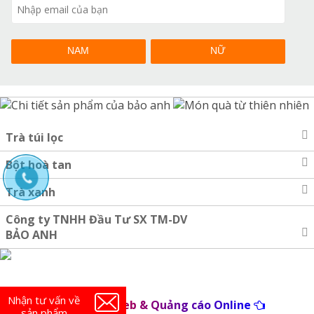
NAM
NỮ
Trà túi lọc
Bột hoà tan
Trà xanh
Công ty TNHH Đầu Tư SX TM-DV
BẢO ANH
Nhận tư vấn về
Thiết kế web & Quảng cáo Online
sản phẩm