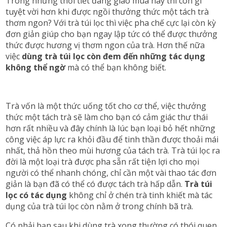
Trong những thời tiết đang giao mùa này thì còn gì
tuyệt vời hơn khi được ngồi thưởng thức một tách trà
thơm ngon? Với trà túi lọc thì việc pha chế cực lại còn kỳ
đơn giản giúp cho bạn ngay lập tức có thể được thưởng
thức được hương vị thơm ngon của trà. Hơn thế nữa
việc
dùng trà túi lọc còn đem đến những tác dụng
không thể ngờ
mà có thể bạn không biết.
Trà vốn là một thức uống tốt cho cơ thể, việc thưởng
thức một tách trà sẽ làm cho bạn có cảm giác thư thái
hơn rất nhiều và đây chính là lúc bạn loại bỏ hết những
công việc áp lực ra khỏi đầu để tinh thần được thoải mái
nhất, thả hồn theo mùi hương của tách trà. Trà túi lọc ra
đời là một loại trà được pha sẵn rất tiện lợi cho mọi
người có thể nhanh chóng, chỉ cần một vài thao tác đơn
giản là bạn đã có thể có được tách trà hấp dẫn.
Trà túi
lọc có tác dụng
không chỉ ở chén trà tinh khiết mà tác
dụng của trà túi lọc còn nằm ở trong chính bã trà.
Có phải bạn sau khi dùng trà xong thường có thói quen